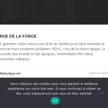
RUE DE LA FORGE
5 guerriers celtes venus tout droit de Vendée pour faire entendre le
son de leurs enclumes brûlantes, RDLF, c’est de la fusion épique, la
croisée des monde et des époques, entremêlant riffs métal,
sonorités celtiques…
Bykpdpprod
9 février 2023
Nous utilisons des cookies pour vous garantir la meilleure
KPDP Productions © 2025 - Tous droits réservés | Mentions légales |
expérience sur notre site web. Si vous continuez à utiliser ce
Politique de confidentialité
| Développement et graphisme : Anthony
site, nous supposerons que vous en êtes satisfait.
MOURIER
OK