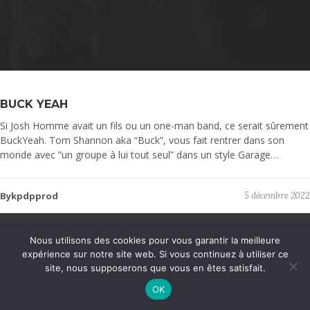
BUCK YEAH
Si Josh Homme avait un fils ou un one-man band, ce serait sûrement
BuckYeah. Tom Shannon aka “Buck”, vous fait rentrer dans son
monde avec ”un groupe à lui tout seul” dans un style Garage…
Bykpdpprod
5 décembre 2022
KPDP Productions © 2025 - Tous droits réservés | Mentions légales |
Nous utilisons des cookies pour vous garantir la meilleure
Politique de confidentialité
| Développement et graphisme : Anthony
expérience sur notre site web. Si vous continuez à utiliser ce
MOURIER
site, nous supposerons que vous en êtes satisfait.
OK